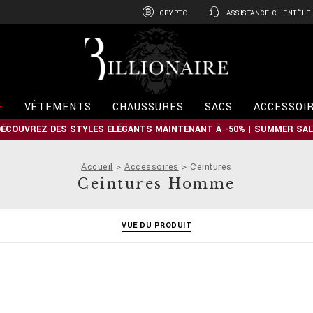
CRYPTO
ASSISTANCE CLIENTÈLE
B
i
l
l
i
E
VÊTEMENTS
CHAUSSURES
SACS
ACCESSOI
o
n
DÉCOUVREZ DES STYLES ÉLÉGANTS MAINTENANT À -50% | SUMMER SAL
a
i
r
Accueil
Accessoires
Ceintures
e
Ceintures Homme
VUE DU PRODUIT