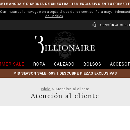
ETE AHORA Y DISFRUTA DE UN EXTRA -15% EXCLUSIVO EN TU PRIMER 
r. Continuando la navegación acepta el uso de los cookies. Para mayor informac
de Cookies
ATENCIÓN AL CLIEN
B
i
l
l
i
MMER SALE
ROPA
CALZADO
BOLSOS
ACCESOR
o
n
MID SEASON SALE -50% | DESCUBRE PIEZAS EXCLUSIVAS
a
i
r
Inicio
Atención al cliente
e
Atención al cliente