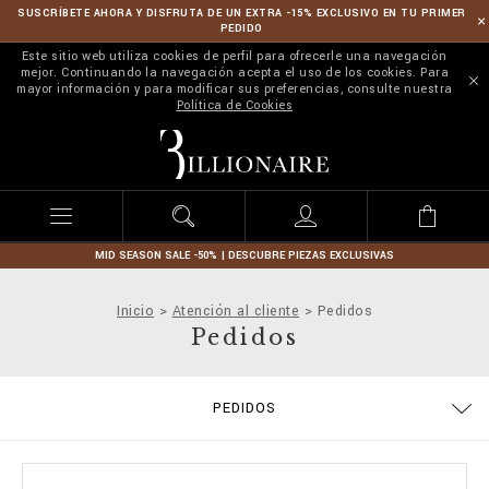
SUSCRÍBETE AHORA Y DISFRUTA DE UN EXTRA -15% EXCLUSIVO EN TU PRIMER
PEDIDO
Este sitio web utiliza cookies de perfil para ofrecerle una navegación
mejor. Continuando la navegación acepta el uso de los cookies. Para
mayor información y para modificar sus preferencias, consulte nuestra
Política de Cookies
B
i
l
l
i
o
n
MID SEASON SALE -50% | DESCUBRE PIEZAS EXCLUSIVAS
a
i
Inicio
Atención al cliente
Pedidos
r
Pedidos
e
PEDIDOS
TÉRMINOS Y CONDICIONES
ENVÍOS Y DEVOLUCIONES
POLÍTICA DE PRIVACIDAD
MODOS DE PAGO
COOKIE POLICY
STOP FAKE
CONTACTS
IMPRINT
TALLAS
ENVÍOS
FAQ