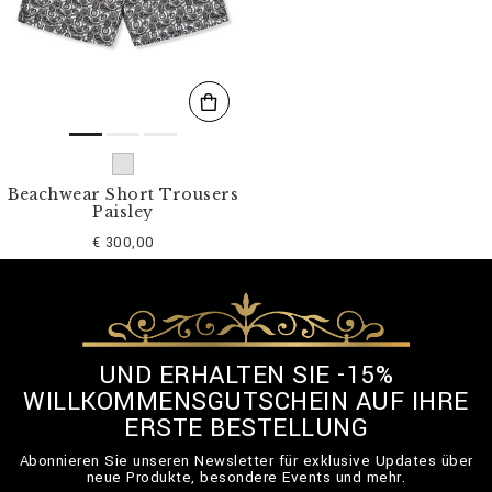
l
t
e
r
n
n
a
c
h
:
Beachwear Short Trousers
Paisley
€ 300,00
UND ERHALTEN SIE -15%
WILLKOMMENSGUTSCHEIN AUF IHRE
ERSTE BESTELLUNG
Abonnieren Sie unseren Newsletter für exklusive Updates über
neue Produkte, besondere Events und mehr.