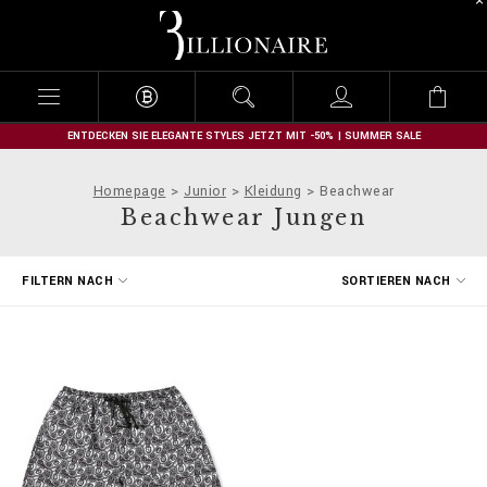
B
i
l
l
i
o
n
ENTDECKEN SIE ELEGANTE STYLES JETZT MIT -50% | SUMMER SALE
a
i
Homepage
Junior
Kleidung
Beachwear
r
Beachwear Jungen
e
E
FILTERN NACH
SORTIEREN NACH
r
g
e
b
n
i
s
s
e
f
i