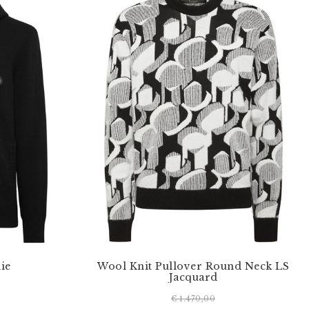
ie
Wool Knit Pullover Round Neck LS
Jacquard
€ 1.470,00