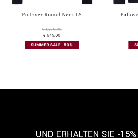
Pullover Round Neck LS
Pullov
€ 1.290,00
€ 645,00
SUMMER SALE -50%
S
UND ERHALTEN SIE -15