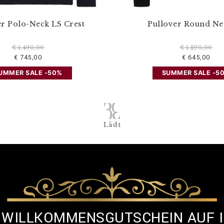
er Polo-Neck LS Crest
Pullover Round Ne
€ 1.490,00
€ 1.290,00
€ 745,00
€ 645,00
UMMER SALE -50%
SUMMER SALE -5
Lädt
% WILLKOMMENSGUTSCHEIN AUF 