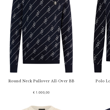
s
e
f
i
l
t
e
r
n
n
a
c
h
:
Round Neck Pullover All-Over BB
Polo L
€ 1.000,00