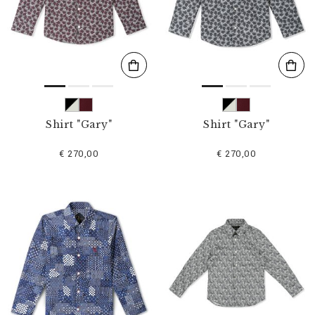
s
u
l
t
a
t
s
p
a
r
Shirt "Gary"
Shirt "Gary"
:
€ 270,00
€ 270,00