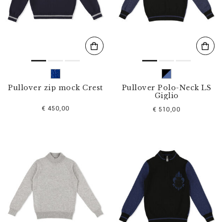
s
u
l
t
a
t
s
p
a
r
Pullover zip mock Crest
Pullover Polo-Neck LS
:
Giglio
€ 450,00
€ 510,00