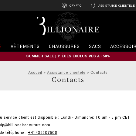
CRYPTO
ASSISTANCE CLIENTÈLE
B
i
l
l
i
E
VÊTEMENTS
CHAUSSURES
SACS
ACCESSOI
o
n
SUMMER SALE | PIÈCES EXCLUSIVES À -50%
a
i
r
Accueil
Assistance clientèle
Contacts
e
Contacts
u service client est disponible : Lundi - Dimanche: 10 am - 5 pm CET
 vip@billionairecouture.com
de téléphone :
+41435507608