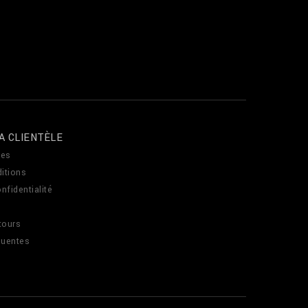
A CLIENTÈLE
es
itions
nfidentialité
tours
quentes