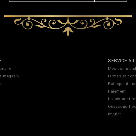
E
SERVICE À L
onaire
Mes command
de magasin
termes et cond
us
Politique de co
Paiement
Livraison et re
Questions fré
Imprint