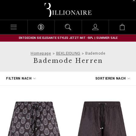
B
i
l
l
i
o
n
ENTDECKEN SIE ELEGANTE STYLES JETZT MIT -50% | SUMMER SALE
a
i
Homepage
BEKLEIDUNG
Bademode
r
Bademode Herren
e
E
FILTERN NACH
SORTIEREN NACH
r
g
e
b
n
i
s
s
e
f
i