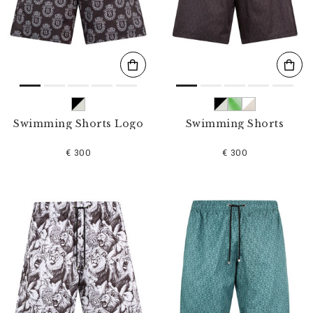
l
t
e
r
n
n
a
c
h
:
Swimming Shorts Logo
Swimming Shorts
€ 300
€ 300