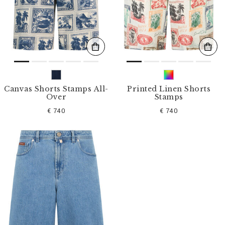
l
t
e
r
n
n
a
c
h
:
Canvas Shorts Stamps All-
Printed Linen Shorts
Over
Stamps
€ 740
€ 740