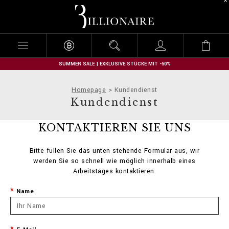
B
i
l
l
i
o
n
SUMMER SALE | EXKLUSIVE STÜCKE MIT -50%
a
i
Homepage
Kundendienst
r
Kundendienst
e
KONTAKTIEREN SIE UNS
Bitte füllen Sie das unten stehende Formular aus, wir
werden Sie so schnell wie möglich innerhalb eines
Arbeitstages kontaktieren.
Name