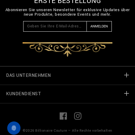
ERSTE BESTELLUNG
Abonnieren Sie unseren Newsletter für exklusive Updates über
neue Produkte, besondere Events und mehr.
ANMELDEN
DAS UNTERNEHMEN
KUNDENDIENST
Welt von Billionaire
Geschäft finden
Meine Bestellungen
L
F
i
a
n
c
k
e
Treten Sie in Kontakt
Terms und Bedingungen
©
2026
Billionaire Couture — Alle Rechte vorbehalten
e
b