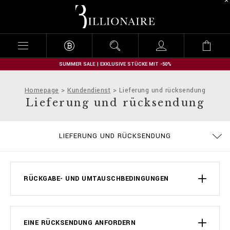
B
i
l
l
i
o
n
SUMMER SALE | EXKLUSIVE STÜCKE MIT -50%
a
i
Homepage
Kundendienst
Lieferung und rücksendung
r
Lieferung und rücksendung
e
DATENSCHUTZBESTIMMUNGEN
GRÖSSENTABELLE
BESTELLUNGEN
COOKIE POLICY
IMPRESSUM
STOP FAKE
LIEFERUNG
KONTAKT
FAQ
LIEFERUNG UND RÜCKSENDUNG
ALLGEMEINE GESCHÄFTSBEDINGUNGEN
ZAHLUNGSARTEN
RÜCKGABE- UND UMTAUSCHBEDINGUNGEN
EINE RÜCKSENDUNG ANFORDERN