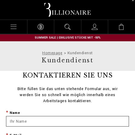
B
i
l
l
i
o
n
SUMMER SALE | EXKLUSIVE STÜCKE MIT -50%
a
i
Homepage
Kundendienst
r
Kundendienst
e
KONTAKTIEREN SIE UNS
Bitte füllen Sie das unten stehende Formular aus, wir
werden Sie so schnell wie möglich innerhalb eines
Arbeitstages kontaktieren.
Name