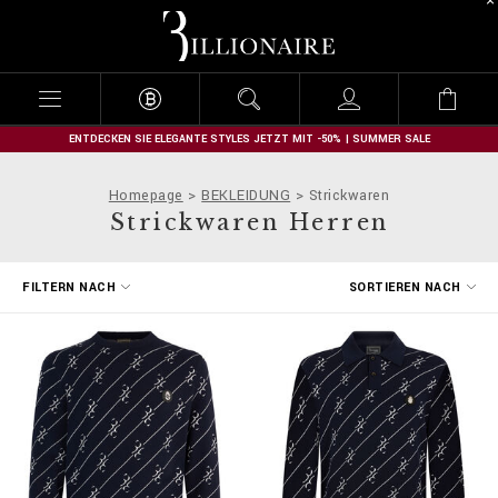
B
i
l
l
i
o
n
ENTDECKEN SIE ELEGANTE STYLES JETZT MIT -50% | SUMMER SALE
a
i
Homepage
BEKLEIDUNG
Strickwaren
r
Strickwaren Herren
e
E
FILTERN NACH
SORTIEREN NACH
r
g
e
b
n
i
s
s
e
f
i