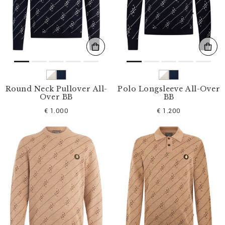
l
t
e
r
n
n
a
c
h
:
Round Neck Pullover All-
Polo Longsleeve All-Over
Over BB
BB
€ 1.000
€ 1.200