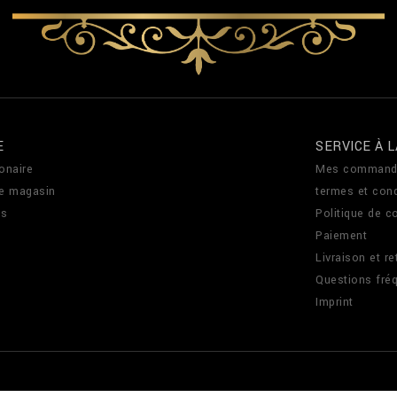
E
SERVICE À L
onaire
Mes command
de magasin
termes et cond
us
Politique de co
Paiement
Livraison et re
Questions fré
Imprint