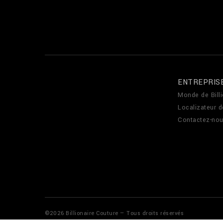
ENTREPRIS
Monde de Billi
Localizateur 
Contactez-no
©
2026
Billionaire Couture — Tous droits réservés