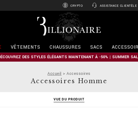
CRYPTO
ASSISTANCE CLIENTÈLE
B
i
l
l
i
E
VÊTEMENTS
CHAUSSURES
SACS
ACCESSOI
o
n
DÉCOUVREZ DES STYLES ÉLÉGANTS MAINTENANT À -50% | SUMMER SAL
a
i
r
Accueil
Accessoires
e
Accessoires Homme
VUE DU PRODUIT