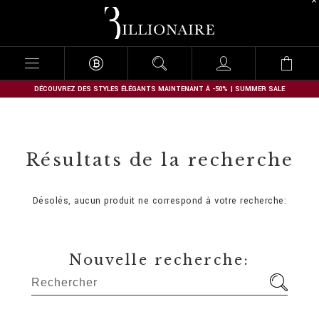
B
i
l
l
i
o
n
DÉCOUVREZ DES STYLES ÉLÉGANTS MAINTENANT À -50% | SUMMER SALE
a
i
r
e
Résultats de la recherche
Désolés, aucun produit ne correspond à votre recherche:
Nouvelle recherche: