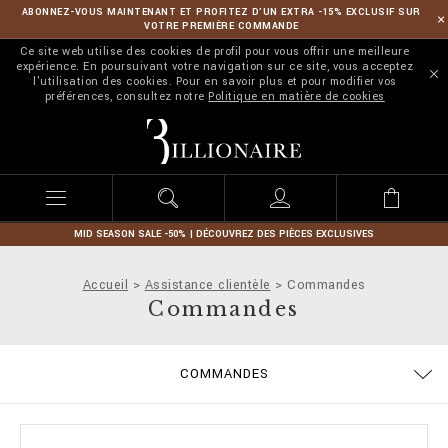
ABONNEZ-VOUS MAINTENANT ET PROFITEZ D’UN EXTRA -15% EXCLUSIF SUR
VOTRE PREMIÈRE COMMANDE
Ce site web utilise des cookies de profil pour vous offrir une meilleure
expérience. En poursuivant votre navigation sur ce site, vous acceptez
l'utilisation des cookies. Pour en savoir plus et pour modifier vos
préférences, consultez notre
Politique en matière de cookies
B
i
l
l
i
o
n
MID SEASON SALE -50% | DÉCOUVREZ DES PIÈCES EXCLUSIVES
a
i
Accueil
Assistance clientèle
Commandes
r
Commandes
e
COMMANDES
EXPÉDITION ET REMBOURSEMENT
MODALITÉS DE PAIEMENT
CONDITIONS DE VENTE
CONFIDENTIALITE
COOKIE POLICY
GUIDE TAILLES
EXPÉDITION
STOP FAKE
CONTACTS
IMPRINT
FAQ