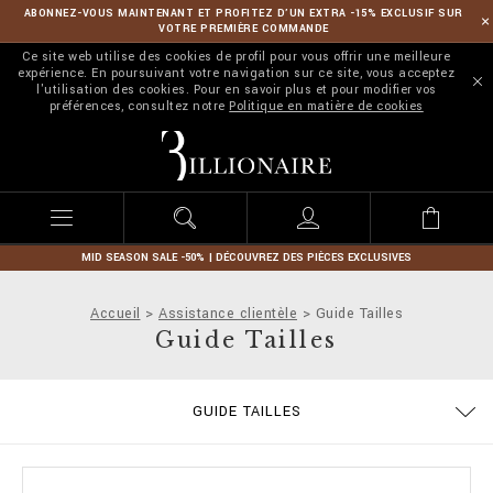
ABONNEZ-VOUS MAINTENANT ET PROFITEZ D’UN EXTRA -15% EXCLUSIF SUR
VOTRE PREMIÈRE COMMANDE
Ce site web utilise des cookies de profil pour vous offrir une meilleure
expérience. En poursuivant votre navigation sur ce site, vous acceptez
l'utilisation des cookies. Pour en savoir plus et pour modifier vos
préférences, consultez notre
Politique en matière de cookies
B
i
l
l
i
o
n
MID SEASON SALE -50% | DÉCOUVREZ DES PIÈCES EXCLUSIVES
a
i
Accueil
Assistance clientèle
Guide Tailles
r
Guide Tailles
e
COMMANDES
GUIDE TAILLES
EXPÉDITION ET REMBOURSEMENT
MODALITÉS DE PAIEMENT
CONDITIONS DE VENTE
CONFIDENTIALITE
COOKIE POLICY
EXPÉDITION
STOP FAKE
CONTACTS
IMPRINT
FAQ