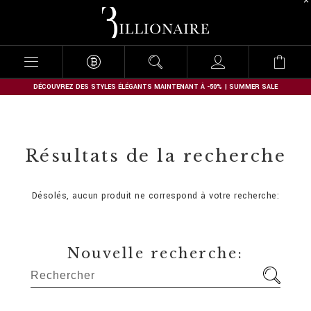
B
i
l
l
i
o
n
DÉCOUVREZ DES STYLES ÉLÉGANTS MAINTENANT À -50% | SUMMER SALE
a
i
r
e
Résultats de la recherche
Désolés, aucun produit ne correspond à votre recherche:
Nouvelle recherche: