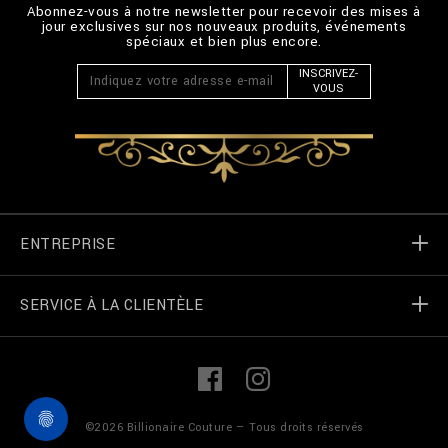
Abonnez-vous à notre newsletter pour recevoir des mises à
jour exclusives sur nos nouveaux produits, événements
spéciaux et bien plus encore.
INSCRIVEZ-
VOUS
ENTREPRISE
SERVICE À LA CLIENTÈLE
Monde de Billionaire
Localizateur de magasin
Mes commandes
L
F
i
a
n
c
k
e
Contactez-nous
termes et conditions
©
2026
Billionaire Couture — Tous droits réservés
e
b