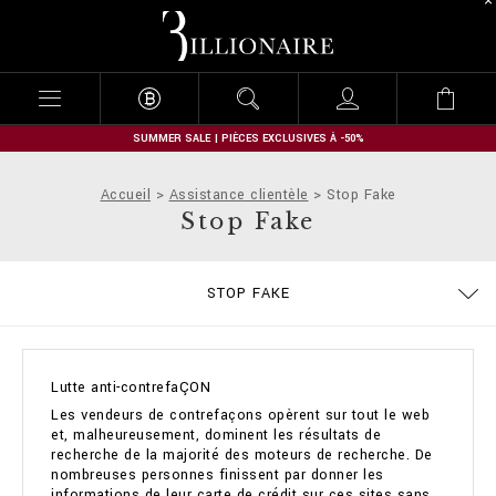
B
i
l
l
i
o
n
SUMMER SALE | PIÈCES EXCLUSIVES À -50%
a
i
Accueil
Assistance clientèle
Stop Fake
r
Stop Fake
e
GUIDE TAILLES
COMMANDES
CONTACTS
IMPRINT
STOP FAKE
EXPÉDITION ET REMBOURSEMENT
MODALITÉS DE PAIEMENT
CONDITIONS DE VENTE
CONFIDENTIALITE
COOKIE POLICY
EXPÉDITION
FAQ
Lutte anti-contrefaÇON
Les vendeurs de contrefaçons opèrent sur tout le web
et, malheureusement, dominent les résultats de
recherche de la majorité des moteurs de recherche. De
nombreuses personnes finissent par donner les
informations de leur carte de crédit sur ces sites sans