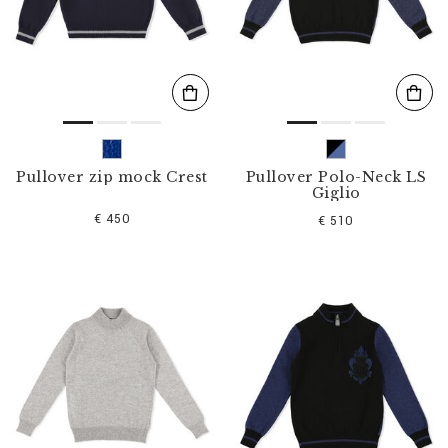
s
u
l
t
a
t
s
p
a
r
Pullover zip mock Crest
Pullover Polo-Neck LS
:
Giglio
€ 450
€ 510