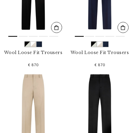
s
u
l
t
a
t
s
p
a
r
Wool Loose Fit Trousers
Wool Loose Fit Trousers
:
€ 870
€ 870