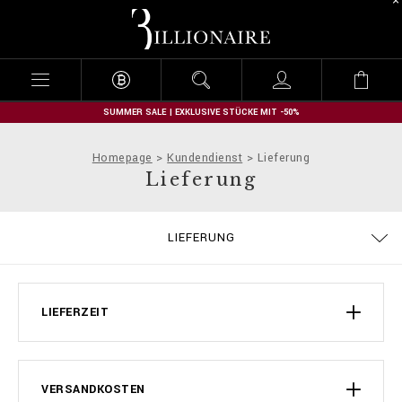
B
i
l
l
i
o
n
SUMMER SALE | EXKLUSIVE STÜCKE MIT -50%
a
i
Homepage
Kundendienst
Lieferung
r
Lieferung
e
DATENSCHUTZBESTIMMUNGEN
GRÖSSENTABELLE
BESTELLUNGEN
COOKIE POLICY
IMPRESSUM
STOP FAKE
KONTAKT
FAQ
LIEFERUNG
ALLGEMEINE GESCHÄFTSBEDINGUNGEN
LIEFERUNG UND RÜCKSENDUNG
ZAHLUNGSARTEN
LIEFERZEIT
VERSANDKOSTEN