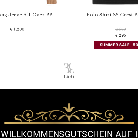
ongsleeve All-Over BB
Polo Shirt SS Crest 
€ 1.200
€ 590
€ 295
SUMMER SALE -5
Lädt
% WILLKOMMENSGUTSCHEIN AUF 