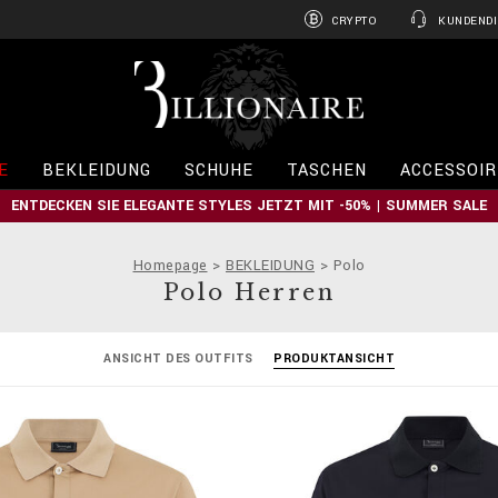
CRYPTO
KUNDENDI
B
i
l
l
i
E
BEKLEIDUNG
SCHUHE
TASCHEN
ACCESSOIR
o
n
ENTDECKEN SIE ELEGANTE STYLES JETZT MIT -50% | SUMMER SALE
a
i
r
Homepage
BEKLEIDUNG
Polo
e
Polo Herren
ANSICHT DES OUTFITS
PRODUKTANSICHT