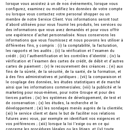
lorsque vous assistez à un de nos événements, lorsque vous
configurez, examinez ou modifiez les données de votre compte
ou lorsque vous contactez votre personal shopper ou un
membre de notre Service Client. Vos informations seront tout
d'abord utilisées pour vous fournir les produits, les services ou
des informations que vous avez demandés et pour vous offrir
une expérience d'achat personnalisée. Nous conservons les
informations que vous fournissez et nous pouvons les utiliser à
différentes fins, y compris : (i) la comptabilité, la facturation,
les rapports et les audits ; (ii) la vérification et l'examen du
crédit ; (iii) l'authentification et les contrôles d'identité ; (iv) la
vérification et l'examen des cartes de crédit, de débit et d'autres
cartes de paiement ; (v) le recouvrement des créances ; (vi) aux
fins de la sûreté, de la sécurité, de la santé, de la formation, et
à des fins administratives et juridiques ; (vii) la comparaison et
le couplage des données, les études statistiques et de marché
ainsi que les informations commerciales; (viii) la publicité et le
marketing pour nous-mêmes, pour notre Groupe et pour des
tierces parties ; (ix) les systèmes de développement, de test et
de conservation ; (x) les études, la recherche et le
développement ; (xi) les sondages menés auprès de la clientèle;
(xii) le service client et dans le but de faciliter nos relations
futures avec vous, par exemple en identifiant vos exigences et
vos préférences ; (xiii) lorsque la loi l'exige ou en ce qui
concerne les procédures légales ou les litiges, et (iv) toute