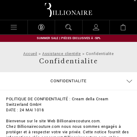
B
i
l
l
i
o
n
SUMMER SALE | PIÈCES EXCLUSIVES À -50%
a
i
Accueil
Assistance clientèle
Confidentialite
r
Confidentialite
e
GUIDE TAILLES
COMMANDES
STOP FAKE
CONTACTS
IMPRINT
FAQ
CONFIDENTIALITE
EXPÉDITION ET REMBOURSEMENT
MODALITÉS DE PAIEMENT
CONDITIONS DE VENTE
COOKIE POLICY
EXPÉDITION
POLITIQUE DE CONFIDENTIALITÉ : Cream della Cream
Switzerland GmbH
DATE : 24 MAI 1018
Bienvenue sur le site Web Billionairecouture.com.
Chez Billionairecouture.com nous nous sommes engagés à
protéger et à respecter votre vie privée. Cette notice fournit des