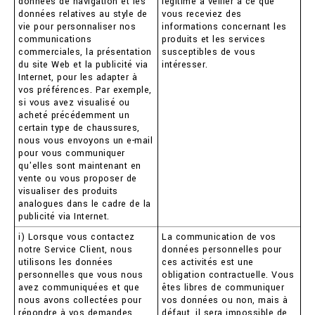
données de navigation et les
légitime à veiller à ce que
données relatives au style de
vous receviez des
vie pour personnaliser nos
informations concernant les
communications
produits et les services
commerciales, la présentation
susceptibles de vous
du site Web et la publicité via
intéresser.
Internet, pour les adapter à
vos préférences. Par exemple,
si vous avez visualisé ou
acheté précédemment un
certain type de chaussures,
nous vous envoyons un e-mail
pour vous communiquer
qu'elles sont maintenant en
vente ou vous proposer de
visualiser des produits
analogues dans le cadre de la
publicité via Internet.
i) Lorsque vous contactez
La communication de vos
notre Service Client, nous
données personnelles pour
utilisons les données
ces activités est une
personnelles que vous nous
obligation contractuelle. Vous
avez communiquées et que
êtes libres de communiquer
nous avons collectées pour
vos données ou non, mais à
répondre à vos demandes
défaut, il sera impossible de