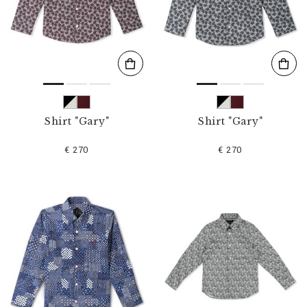
s
u
l
t
a
t
s
p
a
r
Shirt "Gary"
Shirt "Gary"
:
€ 270
€ 270