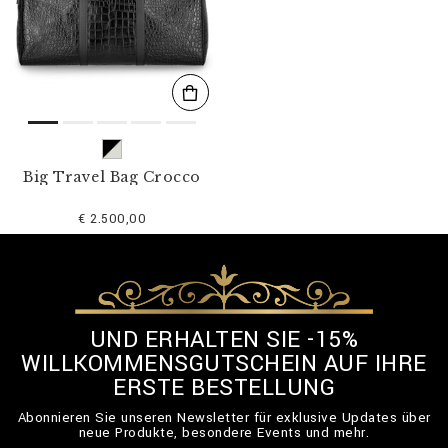
l
t
e
r
n
n
a
c
h
:
Big Travel Bag Crocco
€ 2.500,00
UND ERHALTEN SIE -15%
WILLKOMMENSGUTSCHEIN AUF IHRE
ERSTE BESTELLUNG
Abonnieren Sie unseren Newsletter für exklusive Updates über
neue Produkte, besondere Events und mehr.