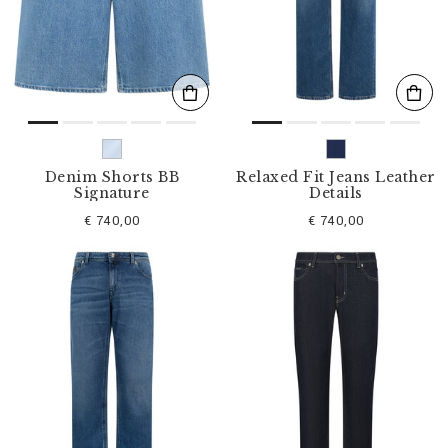
l
t
e
r
n
n
a
c
h
:
Denim Shorts BB
Relaxed Fit Jeans Leather
Signature
Details
€ 740,00
€ 740,00