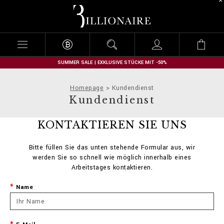
B
i
l
l
i
o
n
SUMMER SALE | EXKLUSIVE STÜCKE MIT -50%
a
i
Homepage
Kundendienst
r
Kundendienst
e
KONTAKTIEREN SIE UNS
Bitte füllen Sie das unten stehende Formular aus, wir
werden Sie so schnell wie möglich innerhalb eines
Arbeitstages kontaktieren.
Name