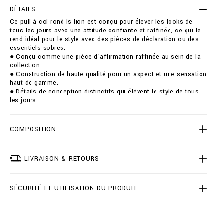
e
t
DÉTAILS
r
i
Ce pull à col rond ls lion est conçu pour élever les looks de
-
o
tous les jours avec une attitude confiante et raffinée, ce qui le
r
n
rend idéal pour le style avec des pièces de déclaration ou des
o
s
essentiels sobres.
u
● Conçu comme une pièce d'affirmation raffinée au sein de la
n
collection.
d
● Construction de haute qualité pour un aspect et une sensation
-
haut de gamme.
n
● Détails de conception distinctifs qui élèvent le style de tous
e
les jours.
c
k
-
l
COMPOSITION
s
-
l
LIVRAISON & RETOURS
i
o
n
SÉCURITÉ ET UTILISATION DU PRODUIT
/
B
2
0