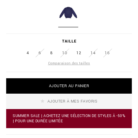
i
l
a
i
t
o
i
n
o
a
D
n
i
A
s
r
R
TAILLE
e
K
.
B
c
4
6
8
10
12
14
16
L
o
U
Comparaison des tailles
m
E
/
i
s
A
AJOUTER AU PANIER
/
d
f
d
r
t
AJOUTER À MES FAVORIS
/
o
p
c
u
a
SUMMER SALE | ACHETEZ UNE SÉLECTION DE STYLES À -50%
l
r
| POUR UNE DURÉE LIMITÉE
l
t
o
o
v
p