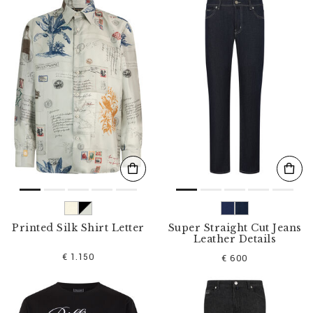
b
n
i
s
s
e
f
i
l
t
e
r
n
n
a
c
h
:
Printed Silk Shirt Letter
Super Straight Cut Jeans
Leather Details
€ 1.150
€ 600