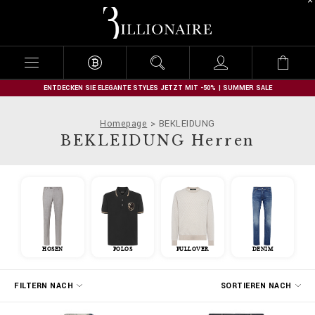
B
i
l
l
i
o
n
ENTDECKEN SIE ELEGANTE STYLES JETZT MIT -50% | SUMMER SALE
a
i
Homepage
BEKLEIDUNG
r
BEKLEIDUNG Herren
e
HOSEN
POLOS
PULLOVER
DENIM
E
FILTERN NACH
SORTIEREN NACH
r
g
e