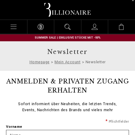
B
i
l
l
i
o
n
SUMMER SALE | EXKLUSIVE STÜCKE MIT -50%
a
i
Newsletter
r
e
Homepage
Mein Account
Newsletter
ANMELDEN & PRIVATEN ZUGANG
ERHALTEN
Sofort informiert über Neuheiten, die letzten Trends,
Events, Nachrichten des Brands und vieles mehr
Pflichtfelder
Vorname