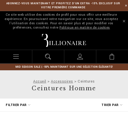
ABONNEZ-VOUS MAINTENANT ET PROFITEZ D’UN EXTRA -15% EXCLUSIF SUR
VOTRE PREMIÈRE COMMANDE
Ce site web utilise des cookies de profil pour vous offrir une meilleure
expérience. En poursuivant votre navigation sur ce site, vous acceptez
l'utilisation des cookies. Pour en savoir plus et pour modifier vos
préférences, consultez notre
Politique en matière de cookies
B
i
l
l
i
o
n
MID SEASON SALE | -50% MAINTENANT SUR UNE SÉLECTION ÉLÉGANTE!
a
i
Accueil
Accessoires
Ceintures
r
Ceintures Homme
e
A
FILTRER PAR
TRIER PAR
f
f
i
n
e