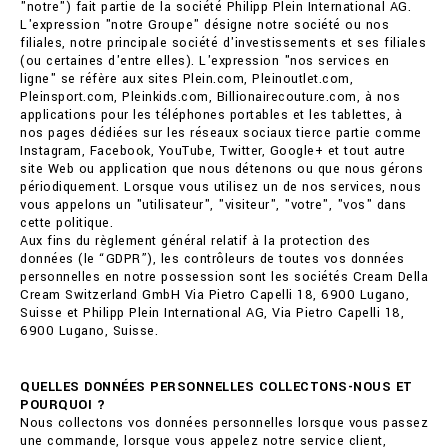
"notre") fait partie de la société Philipp Plein International AG.
L'expression "notre Groupe" désigne notre société ou nos
filiales, notre principale société d'investissements et ses filiales
(ou certaines d'entre elles). L'expression "nos services en
ligne" se réfère aux sites Plein.com, Pleinoutlet.com,
Pleinsport.com, Pleinkids.com, Billionairecouture.com, à nos
applications pour les téléphones portables et les tablettes, à
nos pages dédiées sur les réseaux sociaux tierce partie comme
Instagram, Facebook, YouTube, Twitter, Google+ et tout autre
site Web ou application que nous détenons ou que nous gérons
périodiquement. Lorsque vous utilisez un de nos services, nous
vous appelons un "utilisateur", "visiteur", "votre", "vos" dans
cette politique.
Aux fins du règlement général relatif à la protection des
données (le “GDPR”), les contrôleurs de toutes vos données
personnelles en notre possession sont les sociétés Cream Della
Cream Switzerland GmbH Via Pietro Capelli 18, 6900 Lugano,
Suisse et Philipp Plein International AG, Via Pietro Capelli 18,
6900 Lugano, Suisse.
QUELLES DONNÉES PERSONNELLES COLLECTONS-NOUS ET
POURQUOI ?
Nous collectons vos données personnelles lorsque vous passez
une commande, lorsque vous appelez notre service client,