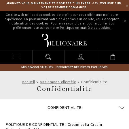
ABONNEZ-VOUS MAINTENANT ET PROFITEZ D’UN EXTRA -15% EXCLUSIF SUR
VOTRE PREMIÈRE COMMANDE
Ce site web utilise des cookies de profil pour vous offrir une meilleure
expérience. En poursuivant votre navigation sur ce site, vous acceptez
l'utilisation des cookies. Pour en savoir plus et pour modifier vos
préférences, consultez notre
Politique en matière de cookies
B
i
l
l
i
o
n
MID SEASON SALE -50% | DÉCOUVREZ DES PIÈCES EXCLUSIVES
a
i
Accueil
Assistance clientèle
Confidentialite
r
Confidentialite
e
GUIDE TAILLES
COMMANDES
STOP FAKE
CONTACTS
IMPRINT
FAQ
CONFIDENTIALITE
EXPÉDITION ET REMBOURSEMENT
MODALITÉS DE PAIEMENT
CONDITIONS DE VENTE
COOKIE POLICY
EXPÉDITION
POLITIQUE DE CONFIDENTIALITÉ : Cream della Cream