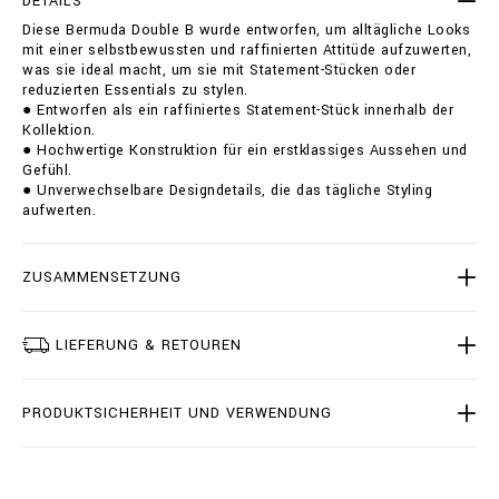
DETAILS
-
i
Diese Bermuda Double B wurde entworfen, um alltägliche Looks
d
o
mit einer selbstbewussten und raffinierten Attitüde aufzuwerten,
o
n
was sie ideal macht, um sie mit Statement-Stücken oder
u
s
reduzierten Essentials zu stylen.
b
● Entworfen als ein raffiniertes Statement-Stück innerhalb der
l
Kollektion.
e
● Hochwertige Konstruktion für ein erstklassiges Aussehen und
-
Gefühl.
b
● Unverwechselbare Designdetails, die das tägliche Styling
/
aufwerten.
B
2
0
C
ZUSAMMENSETZUNG
-
B
D
LIEFERUNG & RETOUREN
T
0
2
PRODUKTSICHERHEIT UND VERWENDUNG
2
7
-
B
T