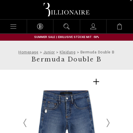
B
i
l
l
i
o
n
SUMMER SALE | EXKLUSIVE STÜCKE MIT -50%
a
i
Homepage
Junior
Kleidung
Bermuda Double B
r
Bermuda Double B
e