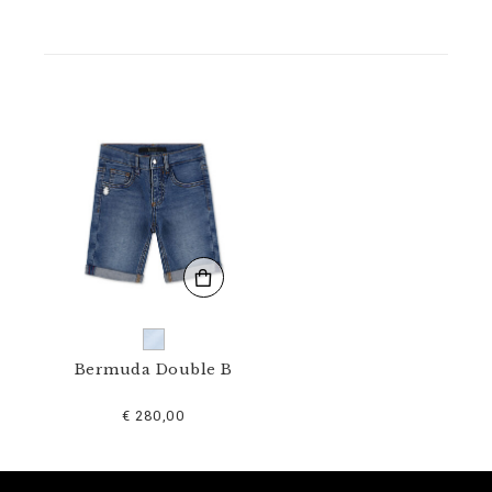
E
0
0
1
N
_
0
7
.
h
t
m
l
Bermuda Double B
€ 280,00