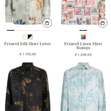
s
u
l
t
a
t
s
p
a
r
Printed Silk Shirt Letter
Printed Linen Shirt
:
Stamps
€ 1.150,00
€ 1.200,00