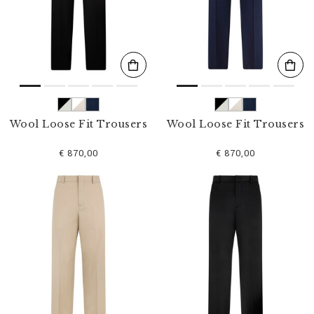
s
u
l
t
a
t
s
p
a
r
Wool Loose Fit Trousers
Wool Loose Fit Trousers
:
€ 870,00
€ 870,00