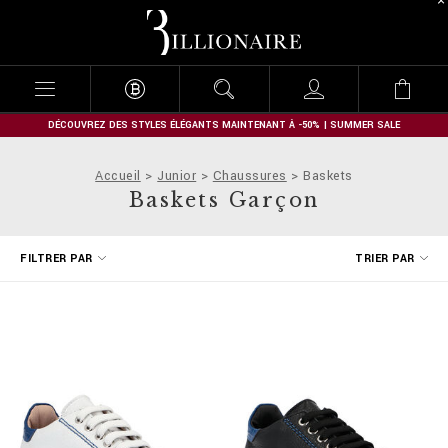
B
i
l
l
i
o
n
DÉCOUVREZ DES STYLES ÉLÉGANTS MAINTENANT À -50% | SUMMER SALE
a
i
Accueil
Junior
Chaussures
Baskets
r
Baskets Garçon
e
A
FILTRER PAR
TRIER PAR
f
f
i
n
e
r
v
o
s
r
é