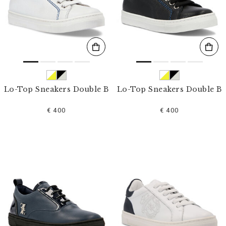
s
u
l
t
a
t
s
p
a
r
Lo-Top Sneakers Double B
Lo-Top Sneakers Double B
:
€ 400
€ 400