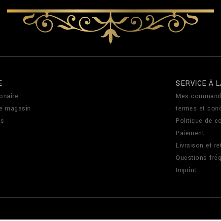
E
SERVICE À L
onaire
Mes command
de magasin
termes et cond
us
Politique de co
Paiement
Livraison et re
Questions fré
Imprint