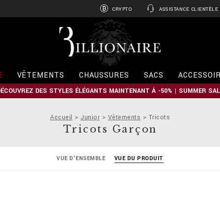
CRYPTO
ASSISTANCE CLIENTÈLE
B
i
l
l
i
E
VÊTEMENTS
CHAUSSURES
SACS
ACCESSOI
o
n
DÉCOUVREZ DES STYLES ÉLÉGANTS MAINTENANT À -50% | SUMMER SAL
a
i
r
Accueil
Junior
Vêtements
Tricots
e
Tricots Garçon
VUE D'ENSEMBLE
VUE DU PRODUIT