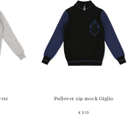
rest
Pullover zip mock Giglio
€ 510