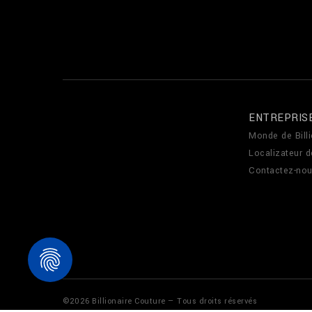
ENTREPRIS
Monde de Billi
Localizateur 
Contactez-no
©
2026
Billionaire Couture — Tous droits réservés