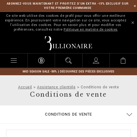
ABONNEZ-VOUS MAINTENANT ET PROFITEZ D’UN EXTRA -15% EXCLUSIF SUR
VOTRE PREMIÈRE COMMANDE
Ce site web utilise des cookies de profil pour vous offrir une meilleure
expérience. En poursuivant votre navigation sur ce site, vous acceptez
l'utilisation des cookies. Pour en savoir plus et pour modifier vos
préférences, consultez notre
Politique en matière de cookies
B
i
l
l
i
o
n
MID SEASON SALE -50% | DÉCOUVREZ DES PIÈCES EXCLUSIVES
a
i
Accueil
Assistance clientèle
Conditions de vente
r
Conditions de vente
e
CONFIDENTIALITE
GUIDE TAILLES
COMMANDES
STOP FAKE
CONTACTS
IMPRINT
FAQ
CONDITIONS DE VENTE
EXPÉDITION ET REMBOURSEMENT
MODALITÉS DE PAIEMENT
COOKIE POLICY
EXPÉDITION