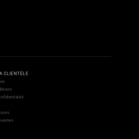
A CLIENTÈLE
es
itions
nfidentialité
tours
quentes