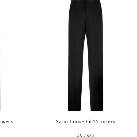
users
Satin Loose Fit Trousers
A$ 2.560