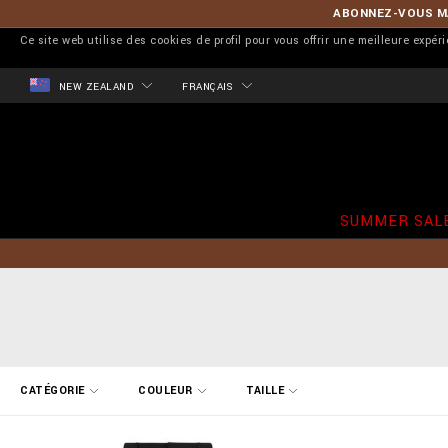
ABONNEZ-VOUS MA
Ce site web utilise des cookies de profil pour vous offrir une meilleure expér
NEW ZEALAND
FRANÇAIS
SUMMER SAL
A
CATÉGORIE
COULEUR
TAILLE
f
f
i
n