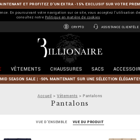
INTENANT ET PROFITEZ D’UN EXTRA -15% EXCLUSIF SUR VOTRE PRE
ience. En poursuivant votre navigation sur ce site, vous acceptez l'utilisation d
consultez notre
Politique en matière de cookies
CRYPTO
ASSISTANCE CLIENTÈLE
B
i
l
l
i
E
VÊTEMENTS
CHAUSSURES
SACS
ACCESSOI
o
n
MID SEASON SALE | -50% MAINTENANT SUR UNE SÉLECTION ÉLÉGANTE!
a
i
r
Accueil
Vêtements
Pantalons
e
Pantalons
VUE D'ENSEMBLE
VUE DU PRODUIT