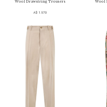
Wool Drawstring Trousers
Wool 
A$ 1.570