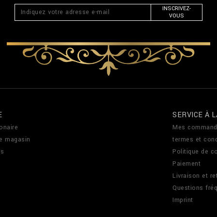
INSCRIVEZ-
VOUS
E
SERVICE À L
onaire
Mes command
de magasin
termes et cond
us
Politique de co
Paiement
Livraison et re
Questions fré
Imprint