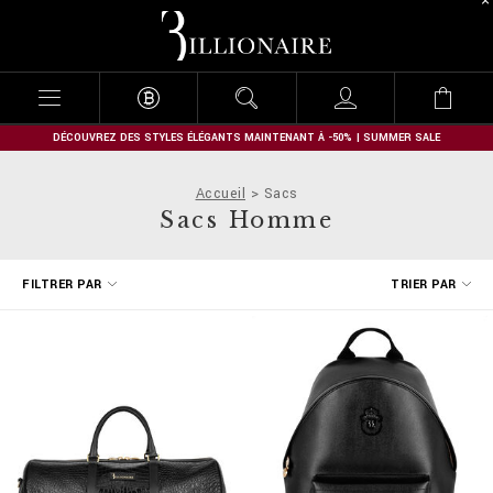
B
i
l
l
i
o
n
DÉCOUVREZ DES STYLES ÉLÉGANTS MAINTENANT À -50% | SUMMER SALE
a
i
Accueil
Sacs
r
Sacs Homme
e
A
FILTRER PAR
TRIER PAR
f
f
i
n
e
r
v
o
s
r
é