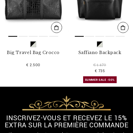
s
u
l
t
a
t
s
p
a
r
Big Travel Bag Crocco
Saffiano Backpack
:
€ 2.500
€ 1.470
€ 735
SUMMER SALE -50%
INSCRIVEZ-VOUS ET RECEVEZ LE 15%
EXTRA SUR LA PREMIÈRE COMMANDE