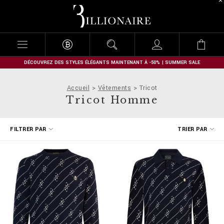
B
i
l
l
i
o
n
DÉCOUVREZ DES STYLES ÉLÉGANTS MAINTENANT À -50% | SUMMER SALE
a
i
Accueil
Vêtements
Tricot
r
Tricot Homme
e
A
FILTRER PAR
TRIER PAR
f
f
i
n
e
r
v
o
s
r
é