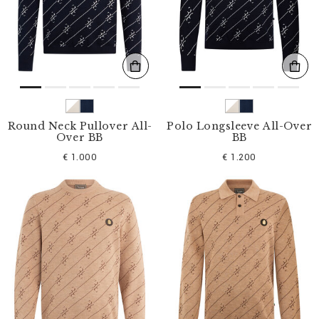
s
u
l
t
a
t
s
p
a
r
Round Neck Pullover All-
Polo Longsleeve All-Over
:
Over BB
BB
€ 1.000
€ 1.200