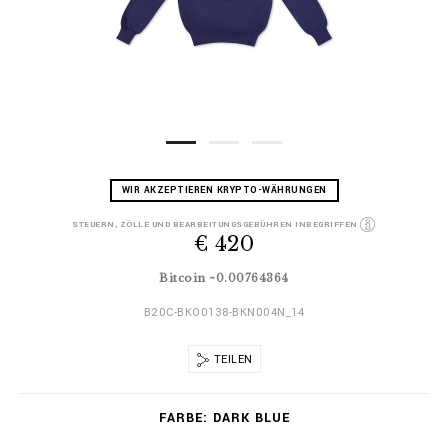
D
h
WIR AKZEPTIEREN KRYPTO-WÄHRUNGEN
e
t
t
t
STEUERN, ZÖLLE UND BEARBEITUNGSGEBÜHREN INBEGRIFFEN
a
€ 420
p
i
s
l
:
Bitcoin ~0.00764364
s
/
/
B20C-BKO0138-BKN004N_14
w
w
TEILEN
w
.
V
b
FARBE
DARK BLUE
a
i
r
l