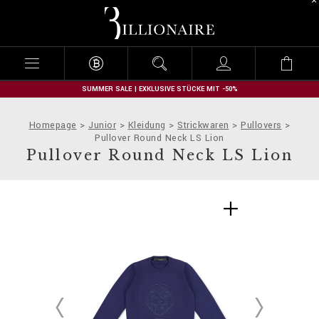
B
i
l
l
i
o
n
SUMMER SALE | EXKLUSIVE STÜCKE MIT -50%
a
i
Homepage
Junior
Kleidung
Strickwaren
Pullovers
r
Pullover Round Neck LS Lion
e
Pullover Round Neck LS Lion