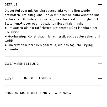
e
t
DETAILS
r
i
Dieser Pullover mit Rundhalsausschnitt von ls lion wurde
-
o
entworfen, um alltägliche Looks mit einer selbstbewussten und
r
n
raffinierten Attitüde aufzuwerten, was ihn ideal zum Stylen mit
o
s
Statement-Pieces oder reduzierten Essentials macht.
u
● Entworfen als ein raffiniertes Statement-Stück innerhalb der
n
Kollektion.
d
● Hochwertige Konstruktion für ein erstklassiges Aussehen und
-
Gefühl.
n
● Unverwechselbare Designdetails, die das tägliche Styling
e
aufwerten.
c
k
-
l
ZUSAMMENSETZUNG
s
-
l
LIEFERUNG & RETOUREN
i
o
n
PRODUKTSICHERHEIT UND VERWENDUNG
/
B
2
0