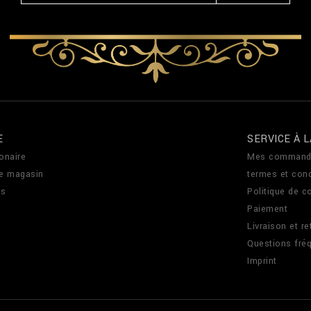
E
SERVICE À L
onaire
Mes command
de magasin
termes et cond
us
Politique de co
Paiement
Livraison et re
Questions fré
Imprint