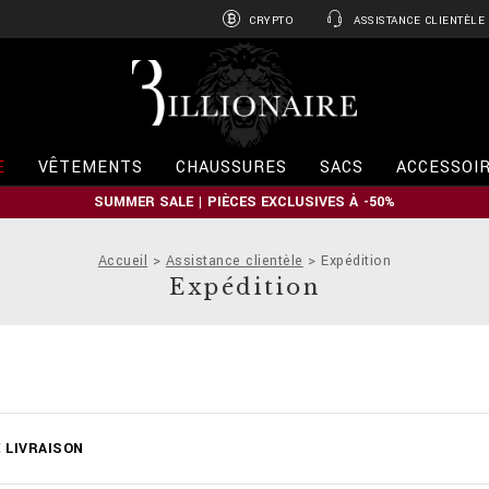
CRYPTO
ASSISTANCE CLIENTÈLE
B
i
l
l
i
E
VÊTEMENTS
CHAUSSURES
SACS
ACCESSOI
o
n
SUMMER SALE | PIÈCES EXCLUSIVES À -50%
a
i
r
Accueil
Assistance clientèle
Expédition
e
Expédition
E LIVRAISON