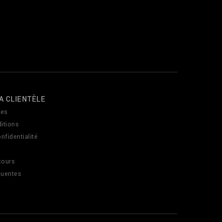
A CLIENTÈLE
es
itions
nfidentialité
tours
quentes