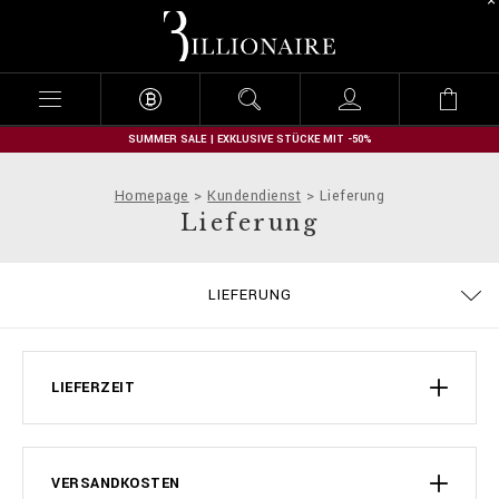
B
i
l
l
i
o
n
SUMMER SALE | EXKLUSIVE STÜCKE MIT -50%
a
i
Homepage
Kundendienst
Lieferung
r
Lieferung
e
ALLGEMEINE GESCHÄFTSBEDINGUNGEN
DATENSCHUTZBESTIMMUNGEN
GRÖSSENTABELLE
ZAHLUNGSARTEN
BESTELLUNGEN
COOKIE POLICY
IMPRESSUM
STOP FAKE
KONTAKT
FAQ
LIEFERUNG
LIEFERUNG UND RÜCKSENDUNG
LIEFERZEIT
VERSANDKOSTEN