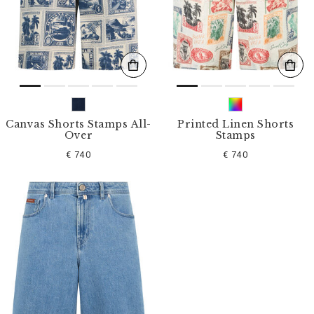
s
u
l
t
a
t
s
p
a
r
Canvas Shorts Stamps All-
Printed Linen Shorts
:
Over
Stamps
€ 740
€ 740