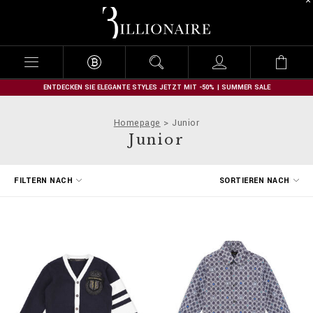
B
i
l
l
i
o
n
ENTDECKEN SIE ELEGANTE STYLES JETZT MIT -50% | SUMMER SALE
a
i
Homepage
Junior
r
Junior
e
E
FILTERN NACH
SORTIEREN NACH
r
g
e
b
n
i
s
s
e
f
i