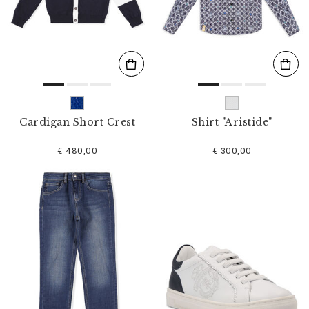
l
t
e
r
n
n
a
c
h
:
Cardigan Short Crest
Shirt "Aristide"
€ 480,00
€ 300,00