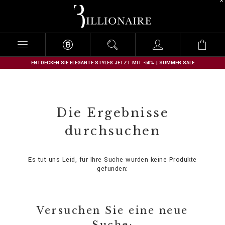
B
i
l
l
i
o
n
ENTDECKEN SIE ELEGANTE STYLES JETZT MIT -50% | SUMMER SALE
a
i
r
e
Die Ergebnisse
durchsuchen
Es tut uns Leid, für Ihre Suche wurden keine Produkte
gefunden:
Versuchen Sie eine neue