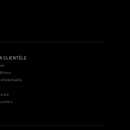
A CLIENTÈLE
es
itions
nfidentialité
tours
quentes