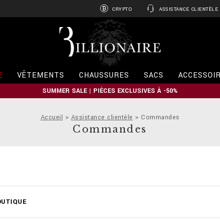
CRYPTO
ASSISTANCE CLIENTÈLE
B
i
l
l
i
E
VÊTEMENTS
CHAUSSURES
SACS
ACCESSOI
o
n
SUMMER SALE | PIÈCES EXCLUSIVES À -50%
a
i
r
Accueil
Assistance clientèle
Commandes
e
Commandes
OUTIQUE