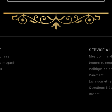
E
SERVICE À L
onaire
Mes command
de magasin
termes et cond
us
Politique de co
Paiement
Livraison et re
Questions fré
Imprint